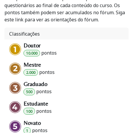
questionários ao final de cada conteúdo do curso. Os
pontos também podem ser acumulados no fórum. Siga
este link para ver as orientações do fórum.
Classificações
Doutor
ponto
s
10.000
Mestre
ponto
s
2.000
Graduado
ponto
s
500
Estudante
ponto
s
100
Novato
ponto
s
1