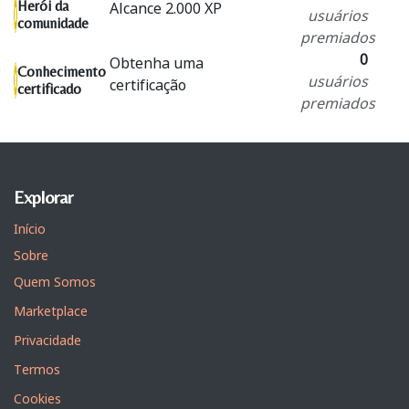
Herói da
Alcance 2.000 XP
usuários
comunidade
premiados
0
Obtenha uma
Conhecimento
usuários
certificação
certificado
premiados
Explorar
Início
Sobre
Quem Somos
Marketplace
Privacidade
Termos
Cookies