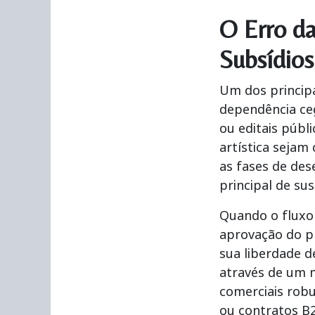
O Erro da
Subsídios
Um dos princip
dependência ceg
ou
editais
públi
artística sejam
as fases de des
principal de su
Quando o fluxo
aprovação do pr
sua liberdade 
através de um m
comerciais robu
ou contratos B