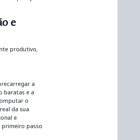
ão e
nte produtivo,
recarregar a
o baratas e a
computar o
real da sua
ional e
 primeiro passo