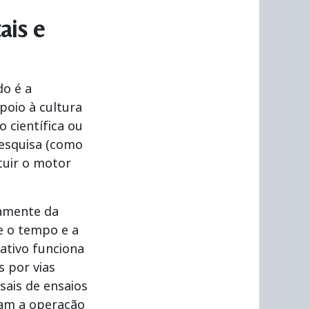
ais e
do é a
poio à cultura
científica ou
pesquisa (como
tuir o motor
vamente da
e o tempo e a
rativo
funciona
 por vias
sais de ensaios
iam a operação