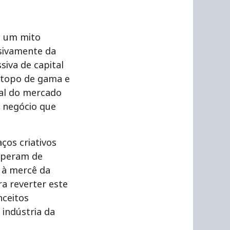
e um mito
sivamente da
siva de capital
s topo de gama e
nal do mercado
 negócio que
ços criativos
operam de
a à mercê da
ra reverter este
nceitos
indústria da