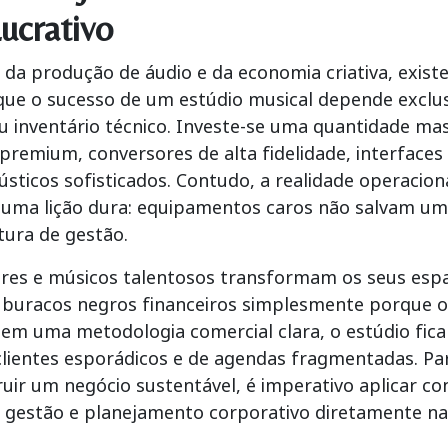
ucrativo
da produção de áudio e da economia criativa, exist
 que o sucesso de um
estúdio musical
depende exclu
u inventário técnico. Investe-se uma quantidade mas
remium, conversores de alta fidelidade, interface
sticos sofisticados. Contudo, a realidade operacio
uma lição dura: equipamentos caros não salvam um
tura de gestão.
res e músicos talentosos transformam os seus espa
 buracos negros financeiros simplesmente porque 
Sem uma metodologia comercial clara, o estúdio fic
 clientes esporádicos e de agendas fragmentadas. Pa
ruir um negócio sustentável, é imperativo aplicar co
e
gestão e planejamento
corporativo diretamente na 